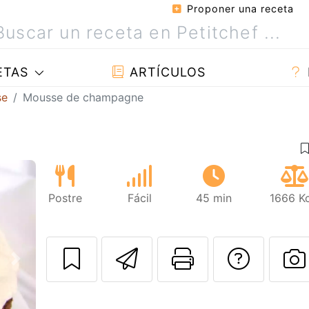
Proponer una receta
ETAS
ARTÍCULOS
se
Mousse de champagne
Postre
Fácil
45 min
1666 Kc
Enviar esta rec
Imprimir e
Pregu
Siguiente
P