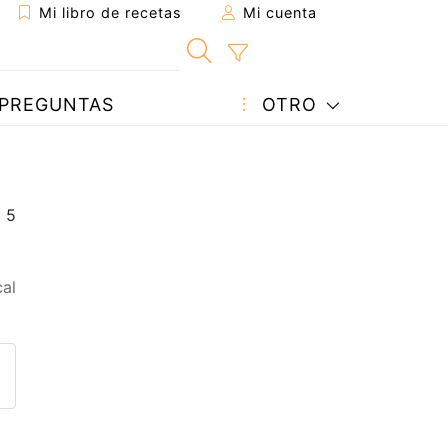
Mi libro de recetas
Mi cuenta
PREGUNTAS
OTRO
al
eta a un amigo
sta página
ntar al autor
ublicar la foto de esta receta