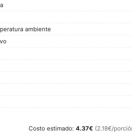
da
peratura ambiente
lvo
Costo estimado:
4.37
€
(2.18€/porció