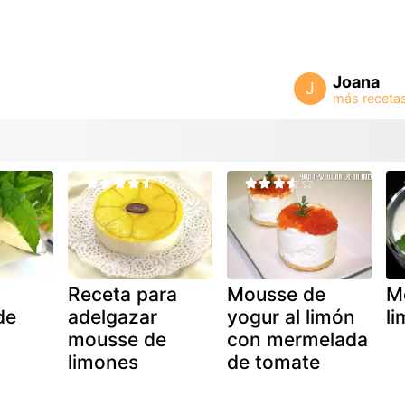
Joana
J
Receta para
Mousse de
M
de
adelgazar
yogur al limón
l
mousse de
con mermelada
limones
de tomate