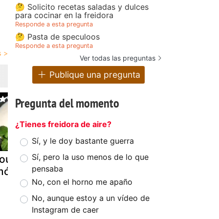
🤔 Solicito recetas saladas y dulces
para cocinar en la freidora
Responde a esta pregunta
🤔 Pasta de speculoos
Responde a esta pregunta
Ver todas las preguntas
Publique una pregunta
Pregunta del momento
¿Tienes freidora de aire?
Sí, y le doy bastante guerra
Sí, pero la uso menos de lo que
ousse de
Niños a la
Receta pos
pensaba
imón
cocina: la
mousse de
No, con el horno me apaño
mousse de
limón
limon de borja.-
No, aunque estoy a un vídeo de
Instagram de caer