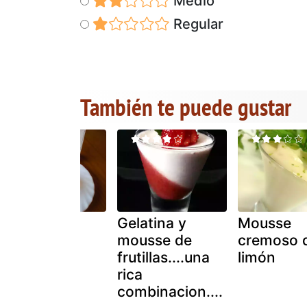
Medio
Regular
También te puede gustar
Gelatina de
Gelatina y
Mousse
limón con
mousse de
cremoso 
manzanas
frutillas....una
limón
rica
combinacion....