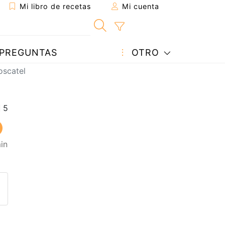
Mi libro de recetas
Mi cuenta
PREGUNTAS
OTRO
oscatel
in
eta a un amigo
sta página
ntar al autor
ublicar la foto de esta receta