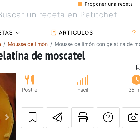
Proponer una receta
ETAS
ARTÍCULOS
n
Mousse de limòn
Mousse de limón con gelatina de m
elatina de moscatel
Postre
Fácil
35 m
Enviar esta rec
Imprimir e
Pregu
Siguiente
P