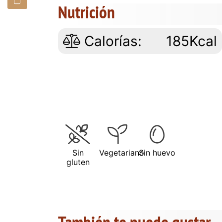
Nutrición
Calorías:
185Kcal
Sin
Vegetariano
Sin huevo
gluten
También te puede gustar