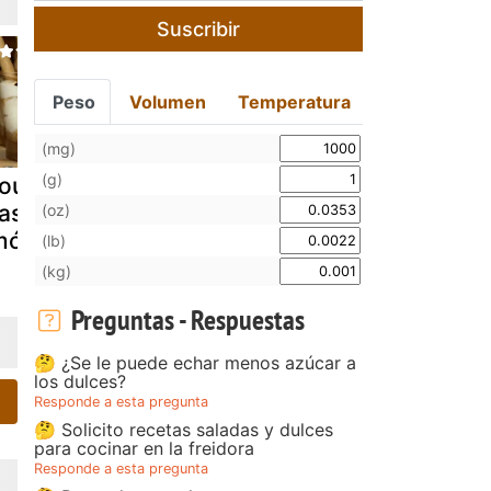
Suscribir
Peso
Volumen
Temperatura
(mg)
(g)
ousse de
Mousse de
Mousse de
ascarpone y
limón
limón
(oz)
imón
(lb)
(kg)
Preguntas - Respuestas
🤔 ¿Se le puede echar menos azúcar a
los dulces?
Responde a esta pregunta
🤔 Solicito recetas saladas y dulces
para cocinar en la freidora
Responde a esta pregunta