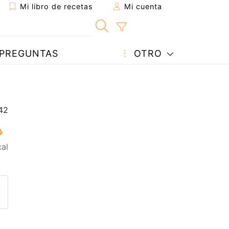
Mi libro de recetas
Mi cuenta
PREGUNTAS
OTRO
cal
eta a un amigo
sta página
ntar al autor
ublicar la foto de esta receta