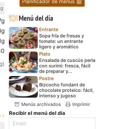
Planificador de menús
 g
Menú del día
7g
Entrante
8g
Sopa fría de fresas y
1g
tomate: un entrante
ligero y aromático
10
Plato
Ensalada de cuscús perla
g)
con surimi: fresca, fácil
de preparar y...
Postre
Bizcocho fondant de
chocolate proteico: fácil,
intenso y jugoso
Menús archivados
Imprimir
Recibir el menú del día