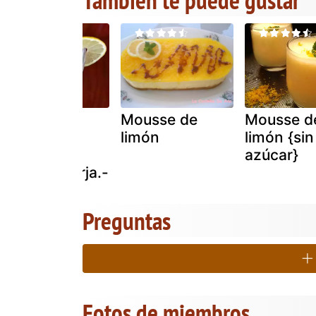
Niños a la
Mousse de
Mousse d
cocina: la
limón
limón {sin
mousse de
azúcar}
limon de borja.-
Preguntas
Fotos de miembros