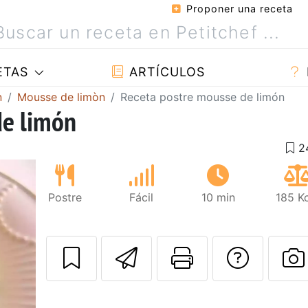
Proponer una receta
ETAS
ARTÍCULOS
n
Mousse de limòn
Receta postre mousse de limón
de limón
Postre
Fácil
10 min
185 K
Enviar esta rec
Imprimir e
Pregu
P