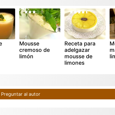
e
Mousse
Receta para
M
cremoso de
adelgazar
m
limón
mousse de
l
limones
Preguntar al autor