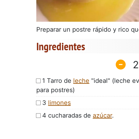
Preparar un postre rápido y rico q
Ingredientes
2
1 Tarro de
leche
"ideal" (leche e
para postres)
3
limones
4 cucharadas de
azúcar
.