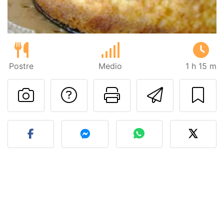
Postre
Medio
1 h 15 m
Preguntar al autor
Imprimir esta
Enviar 
Publicar la foto de esta r