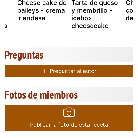
Cheese cake de
Tarta de queso
Che
is
baileys - crema
y membrillo -
con
irlandesa
icebox
de 
lia
cheesecake
Preguntas
Preguntar al autor
Fotos de miembros
Publicar la foto de esta receta