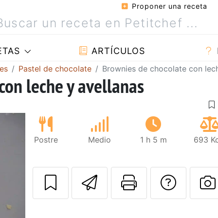
Proponer una receta
ETAS
ARTÍCULOS
es
Pastel de chocolate
Brownies de chocolate con lech
con leche y avellanas
Postre
Medio
1 h 5 m
693 Kc
Enviar esta rec
Imprimir e
Pregu
P