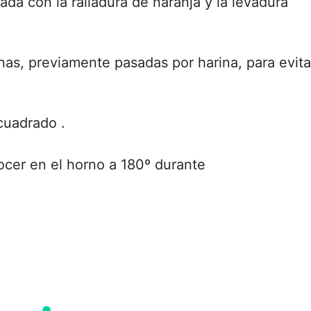
da con la ralladura de naranja y la levadura
anas, previamente pasadas por harina, para evita
cuadrado .
cocer en el horno a 180º durante