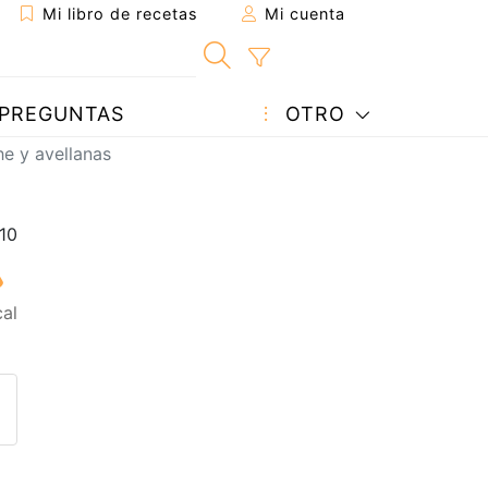
Mi libro de recetas
Mi cuenta
PREGUNTAS
OTRO
e y avellanas
al
eta a un amigo
sta página
ntar al autor
ublicar la foto de esta receta