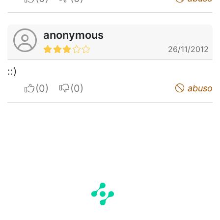
anonymous
26/11/2012
::)
I apreciate
I do not appreciate
abuso