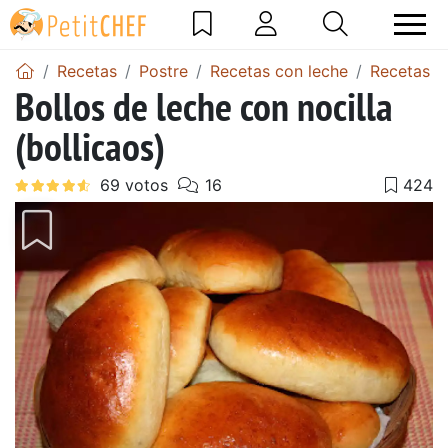
Recetas
Postre
Recetas con leche
Recetas d
Bollos de leche con nocilla
(bollicaos)