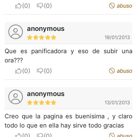
I apreciate
I do not appreciate
abuso
anonymous
19/01/2013
Que es panificadora y eso de subir una
ora???
I apreciate
I do not appreciate
abuso
anonymous
13/01/2013
Creo que la pagina es buenisima , y claro
todo lo que en ella hay sirve todo gracias
I apreciate
I do not appreciate
abuso