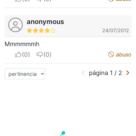
anonymous
24/07/2012
Mmmmmmh
I apreciate
I do not appreciate
abuso
página
1
/
2