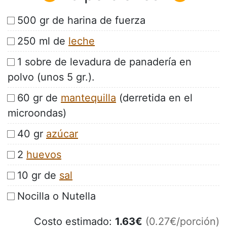
500 gr de harina de fuerza
250 ml de
leche
1 sobre de levadura de panadería en
polvo (unos 5 gr.).
60 gr de
mantequilla
(derretida en el
microondas)
40 gr
azúcar
2
huevos
10 gr de
sal
Nocilla o Nutella
Costo estimado:
1.63
€
(0.27€/porción)