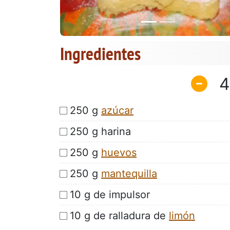
Ingredientes
4
250 g
azúcar
250 g harina
250 g
huevos
250 g
mantequilla
10 g de impulsor
10 g de ralladura de
limón