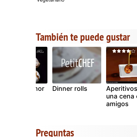
También te puede gustar
Rollos de amor
Dinner rolls
Aperitivo
o roscos de
una cena
amor
amigos
Preguntas