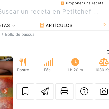
Proponer una receta
ETAS
ARTÍCULOS
Bollo de pascua
Postre
Fácil
1 h 20 m
1030 Kc
Enviar esta rec
Imprimir e
Pregu
Siguiente
P