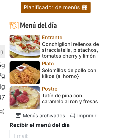
Planificador de menús
Menú del día
Entrante
Conchiglioni rellenos de
stracciatella, pistachos,
 g
tomates cherry y limón
Plato
5g
Solomillos de pollo con
7g
kikos {al horno}
1g
Postre
Tatín de piña con
47
caramelo al ron y fresas
g)
Menús archivados
Imprimir
Recibir el menú del día