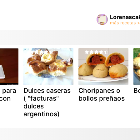
Lorenasca
s para
Dulces caseras
Choripanes o
Bo
 con
( "facturas"
bollos preñaos
dulces
argentinos)