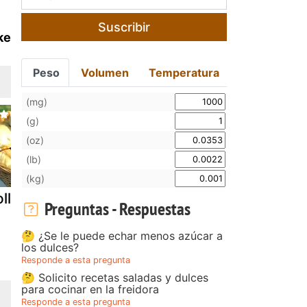
Suscribir
ke
Peso
Volumen
Temperatura
(mg)
(g)
(oz)
(lb)
(kg)
llos preñaos
Bollos suizos
Xuxos relle
Preguntas - Respuestas
(paso a pas
🤔 ¿Se le puede echar menos azúcar a
los dulces?
Responde a esta pregunta
🤔 Solicito recetas saladas y dulces
para cocinar en la freidora
Responde a esta pregunta