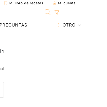
Mi libro de recetas
Mi cuenta
PREGUNTAS
OTRO
al
eta a un amigo
sta página
ntar al autor
ublicar la foto de esta receta