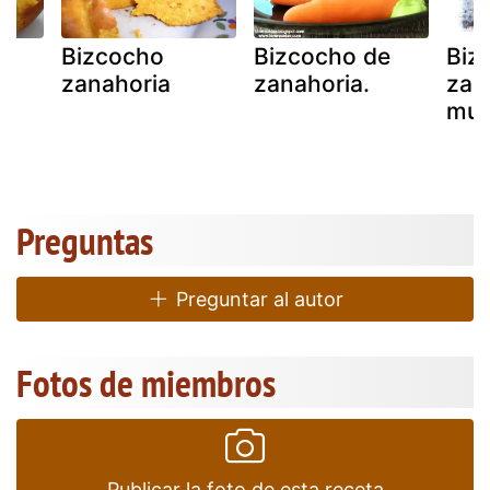
e
Bizcocho
Bizcocho de
Biz
zanahoria
zanahoria.
zan
mue
Preguntas
Preguntar al autor
Fotos de miembros
Publicar la foto de esta receta