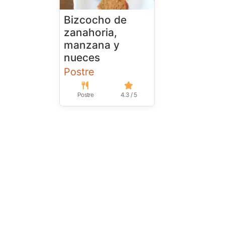
Bizcocho de
zanahoria,
manzana y
nueces
Postre
Postre
4.3 / 5