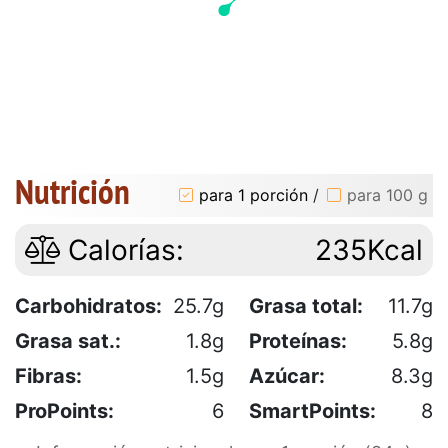
Nutrición
para 1 porción
/
para 100 g
Calorías:
235Kcal
Carbohidratos:
25.7g
Grasa total:
11.7g
Grasa sat.:
1.8g
Proteínas:
5.8g
Fibras:
1.5g
Azúcar:
8.3g
ProPoints:
6
SmartPoints:
8