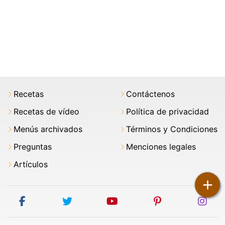
Recetas
Contáctenos
Recetas de vídeo
Política de privacidad
Menús archivados
Términos y Condiciones
Preguntas
Menciones legales
Artículos
+
facebook
twitter
youtube
pinterest
ins