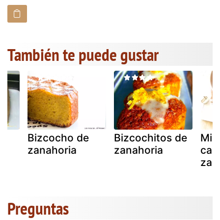
También te puede gustar
e
Bizcocho de
Bizcochitos de
Min
zanahoria
zanahoria
cak
zan
Preguntas