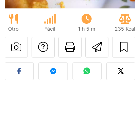
Otro
Fácil
1 h 5 m
235 Kcal
Preguntar al autor
Imprimir esta
Enviar 
Publicar la foto de esta r