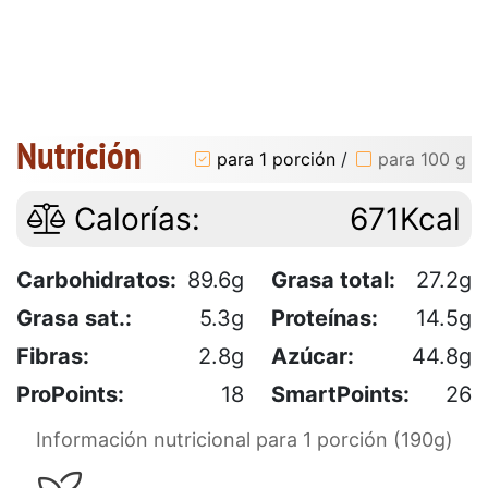
Nutrición
para 1 porción
/
para 100 g
Calorías:
671Kcal
Carbohidratos:
89.6g
Grasa total:
27.2g
Grasa sat.:
5.3g
Proteínas:
14.5g
Fibras:
2.8g
Azúcar:
44.8g
ProPoints:
18
SmartPoints:
26
Información nutricional para 1 porción (190g)