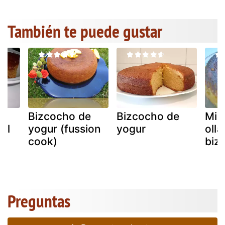
También te puede gustar
e
Bizcocho de
Bizcocho de
Mis
al
yogur (fussion
yogur
olla
cook)
biz
Preguntas