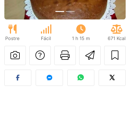
Postre
Fácil
1 h 15 m
671 Kcal
Preguntar al autor
Imprimir esta
Enviar 
Publicar la foto de esta r