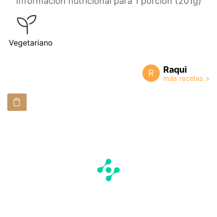
Información nutricional para 1 porción (201g)
Vegetariano
Raqui
R