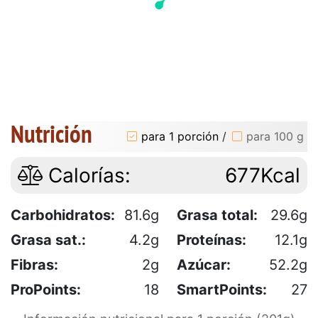
Nutrición
para 1 porción
/
para 100 g
Calorías:
677Kcal
Carbohidratos:
81.6g
Grasa total:
29.6g
Grasa sat.:
4.2g
Proteínas:
12.1g
Fibras:
2g
Azúcar:
52.2g
ProPoints:
18
SmartPoints:
27