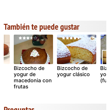
También te puede gustar
e
Bizcocho de
Bizcocho de
Biz
yogur de
yogur clásico
yog
macedonia con
(fu
frutas
Preguntas