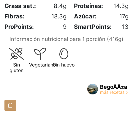
Grasa sat.:
8.4g
Proteínas:
14.3g
Fibras:
18.3g
Azúcar:
17g
ProPoints:
9
SmartPoints:
13
Información nutricional para 1 porción (416g)
Sin
Vegetariano
Sin huevo
gluten
BegoÃÂ±a