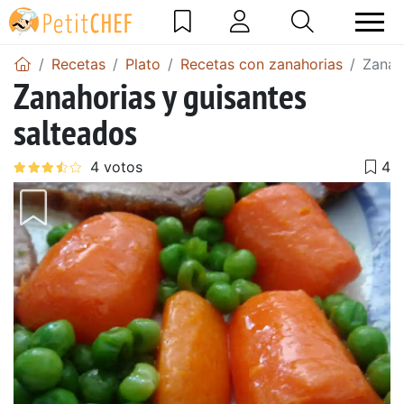
Recetas
Plato
Recetas con zanahorias
Zanah
Zanahorias y guisantes
salteados