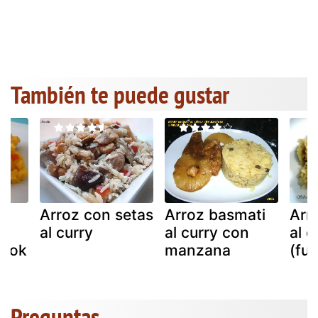
También te puede gustar
Arroz con setas
Arroz basmati
Arr
al curry
al curry con
al c
 wok
manzana
(fu
Preguntas