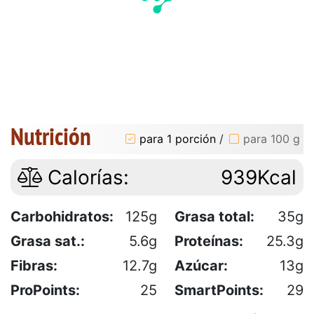
Nutrición
para 1 porción
/
para 100 g
Calorías:
939Kcal
Carbohidratos:
125g
Grasa total:
35g
Grasa sat.:
5.6g
Proteínas:
25.3g
Fibras:
12.7g
Azúcar:
13g
ProPoints:
25
SmartPoints:
29