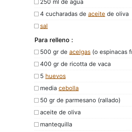
250 ml de agua
4 cucharadas de
aceite
de oliva
sal
Para relleno :
500 gr de
acelgas
(o espinacas f
400 gr de ricotta de vaca
5
huevos
media
cebolla
50 gr de parmesano (rallado)
aceite de oliva
mantequilla