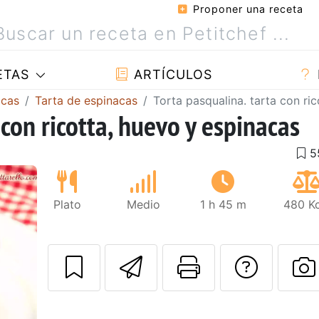
Proponer una receta
ETAS
ARTÍCULOS
acas
Tarta de espinacas
Torta pasqualina. tarta con ri
 con ricotta, huevo y espinacas
Plato
Medio
1 h 45 m
480 Kc
Enviar esta rec
Imprimir e
Pregu
Siguiente
P