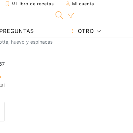
Mi libro de recetas
Mi cuenta
PREGUNTAS
OTRO
cotta, huevo y espinacas
al
eta a un amigo
sta página
ntar al autor
ublicar la foto de esta receta