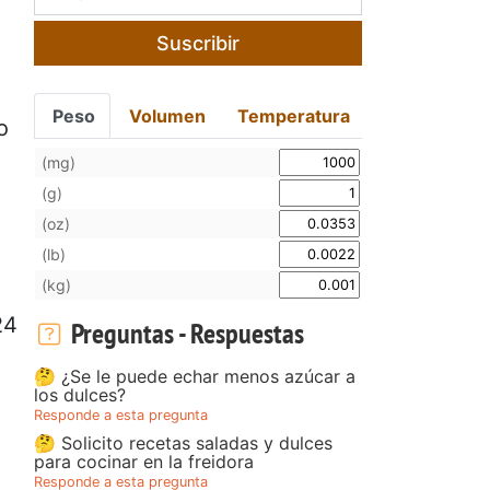
Suscribir
Peso
Volumen
Temperatura
o
(mg)
(g)
(oz)
(lb)
(kg)
24
Preguntas - Respuestas
🤔 ¿Se le puede echar menos azúcar a
los dulces?
Responde a esta pregunta
🤔 Solicito recetas saladas y dulces
para cocinar en la freidora
Responde a esta pregunta