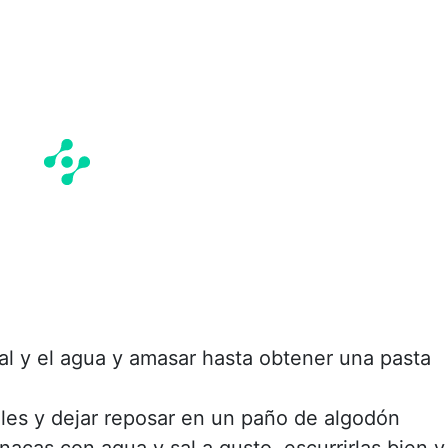
 sal y el agua y amasar hasta obtener una pasta
uales y dejar reposar en un paño de algodón
nacas con agua y sal a gusto, escurrirlas bien y