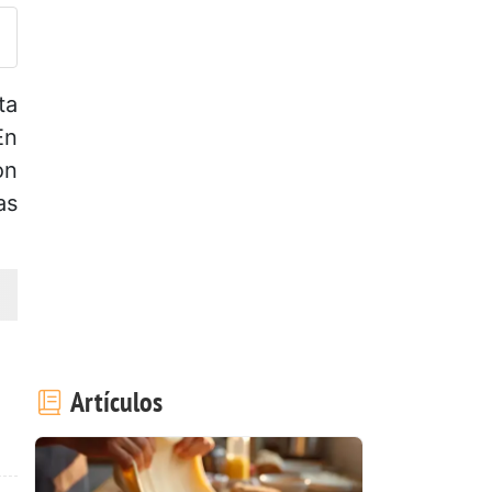
ta
En
on
as
Artículos