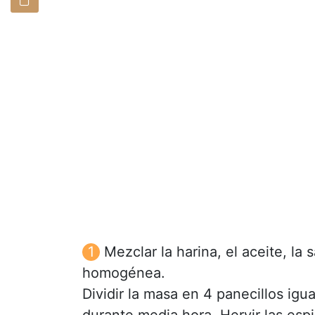
Mezclar la harina, el aceite, la
homogénea.
Dividir la masa en 4 panecillos ig
durante media hora. Hervir las espi