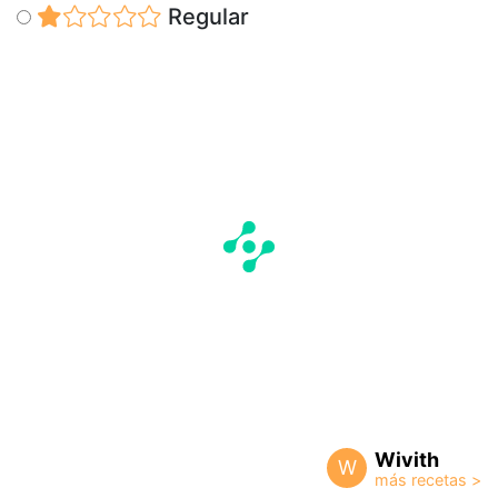
Regular
Wivith
W