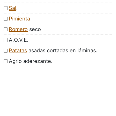
Sal
.
Pimienta
Romero
seco
A.O.V.E.
Patatas
asadas cortadas en láminas.
Agrio aderezante.