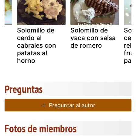
Solomillo de
Solomillo de
Sol
cerdo al
vaca con salsa
cer
cabrales con
de romero
rell
patatas al
fru
horno
pat
Preguntas
Preguntar al autor
Fotos de miembros