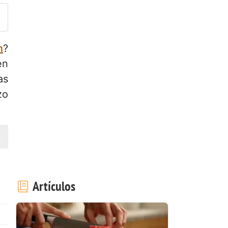
n
?
en
as
zo
Artículos