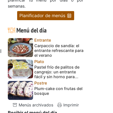
semanas.
Planificador de menús
Menú del día
Entrante
Carpaccio de sandía: el
entrante refrescante para
l
el verano
Plato
Pastel frío de palitos de
cangrejo: un entrante
fácil y sin horno para...
Postre
Plum-cake con frutas del
bosque
Menús archivados
Imprimir
Recibir el menú del día