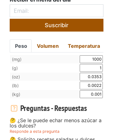
Suscribir
Peso
Volumen
Temperatura
(mg)
(g)
(oz)
(lb)
(kg)
Preguntas - Respuestas
🤔 ¿Se le puede echar menos azúcar a
los dulces?
Responde a esta pregunta
🤔 Solicito recetas saladas y dulces