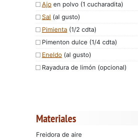
Ajo
en polvo (1 cucharadita)
Sal
(al gusto)
Pimienta
(1/2 cdta)
Pimenton dulce (1/4 cdta)
Eneldo
(al gusto)
Rayadura de limón (opcional)
Materiales
Freidora de aire