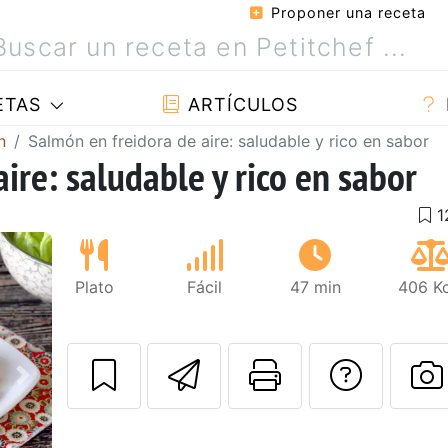
Proponer una receta
ETAS
ARTÍCULOS
n
Salmón en freidora de aire: saludable y rico en sabor
ire: saludable y rico en sabor
Plato
Fácil
47 min
406 Kc
Enviar esta rec
Imprimir e
Pregu
Siguiente
P