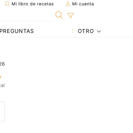
Mi libro de recetas
Mi cuenta
PREGUNTAS
OTRO
al
eta a un amigo
sta página
ntar al autor
ublicar la foto de esta receta