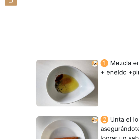
Mezcla en
+ eneldo +pi
Unta el l
asegurándote 
lograr un sa