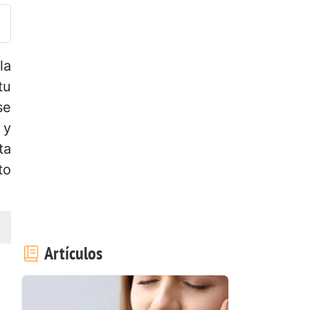
la
tu
se
 y
ta
to
Artículos