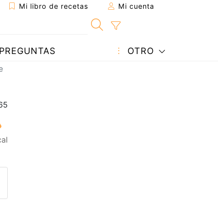
Mi libro de recetas
Mi cuenta
PREGUNTAS
OTRO
e
al
eta a un amigo
sta página
ntar al autor
ublicar la foto de esta receta