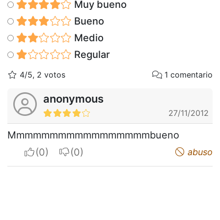
Muy bueno
Bueno
Medio
Regular
4/5, 2 votos
1 comentario
anonymous
27/11/2012
Mmmmmmmmmmmmmmmmmbueno
I apreciate
I do not appreciate
abuso