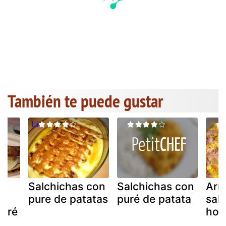
También te puede gustar
e
Salchichas con
Salchichas con
Arr
pure de patatas
puré de patata
salc
puré
hor