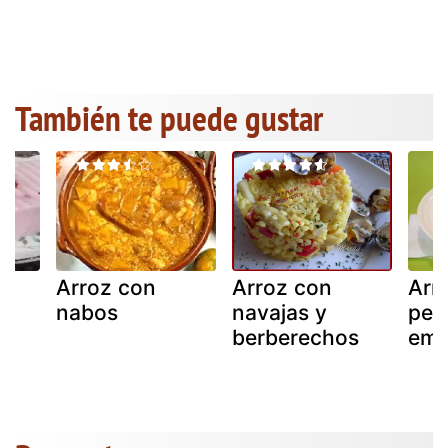
También te puede gustar
Arroz con
Arroz con
Arr
nabos
navajas y
per
berberechos
emm