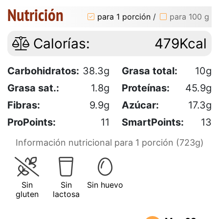
Nutrición
para 1 porción
/
para 100 g
Calorías:
479Kcal
Carbohidratos:
38.3g
Grasa total:
10g
Grasa sat.:
1.8g
Proteínas:
45.9g
Fibras:
9.9g
Azúcar:
17.3g
ProPoints:
11
SmartPoints:
13
Información nutricional para 1 porción (723g)
Sin
Sin
Sin huevo
gluten
lactosa