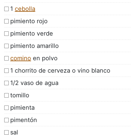
1
cebolla
pimiento rojo
pimiento verde
pimiento amarillo
comino
en polvo
1 chorrito de cerveza o vino blanco
1/2 vaso de agua
tomillo
pimienta
pimentón
sal