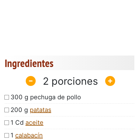
Ingredientes
2
300 g pechuga de pollo
200 g
patatas
1 Cd
aceite
1
calabacín