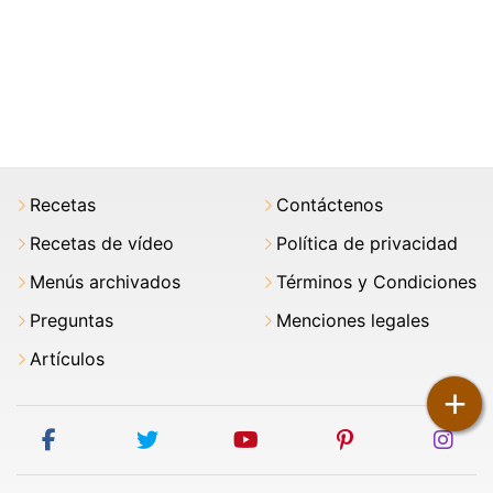
Recetas
Contáctenos
Recetas de vídeo
Política de privacidad
Menús archivados
Términos y Condiciones
Preguntas
Menciones legales
Artículos
+
facebook
twitter
youtube
pinterest
ins