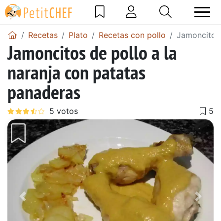
Recetas
Plato
Recetas con pollo
Jamoncitos 
Jamoncitos de pollo a la
naranja con patatas
panaderas
Anterior
Sigu