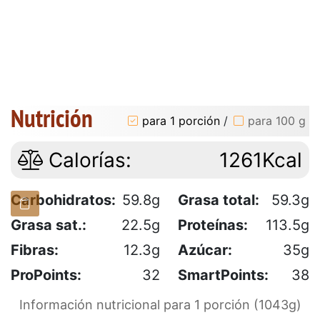
Nutrición
para 1 porción
/
para 100 g
Calorías:
1261Kcal
Carbohidratos:
59.8g
Grasa total:
59.3g
Grasa sat.:
22.5g
Proteínas:
113.5g
Fibras:
12.3g
Azúcar:
35g
ProPoints:
32
SmartPoints:
38
Información nutricional para 1 porción (1043g)