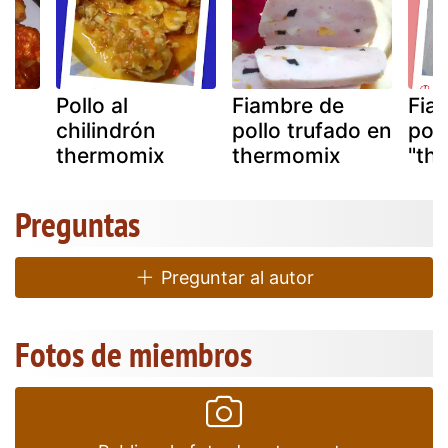
Pollo al
Fiambre de
Fia
en
chilindrón
pollo trufado en
poll
thermomix
thermomix
"th
Preguntas
Preguntar al autor
Fotos de miembros