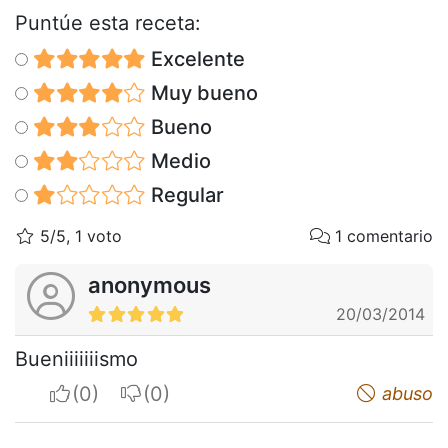
Puntúe esta receta:
Excelente
Muy bueno
Bueno
Medio
Regular
5/5, 1 voto
1 comentario
anonymous
20/03/2014
Bueniiiiiiismo
I apreciate
I do not appreciate
abuso