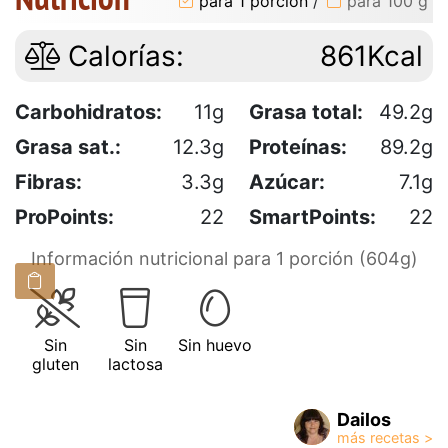
para 1 porción
/
para 100 g
Calorías:
861Kcal
Carbohidratos:
11g
Grasa total:
49.2g
Grasa sat.:
12.3g
Proteínas:
89.2g
Fibras:
3.3g
Azúcar:
7.1g
ProPoints:
22
SmartPoints:
22
Información nutricional para 1 porción (604g)
Sin
Sin
Sin huevo
gluten
lactosa
Dailos