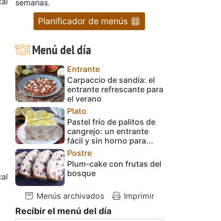
al
semanas.
Planificador de menús
o
Menú del día
Entrante
Carpaccio de sandía: el
entrante refrescante para
el verano
Plato
Pastel frío de palitos de
cangrejo: un entrante
fácil y sin horno para...
Postre
Plum-cake con frutas del
bosque
cal
Menús archivados
Imprimir
Recibir el menú del día