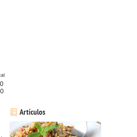
al
50
50
Artículos