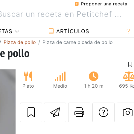
Proponer una receta
ETAS
ARTÍCULOS
Pizza de pollo
Pizza de carne picada de pollo
e pollo
Plato
Medio
1 h 20 m
695 Kc
Enviar esta rec
Imprimir e
Pregu
P