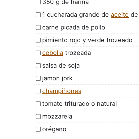
350 g de harina
1 cucharada grande de
aceite
de 
carne picada de pollo
pimiento rojo y verde trozeado
cebolla
trozeada
salsa de soja
jamon jork
champiñones
tomate triturado o natural
mozzarela
orégano