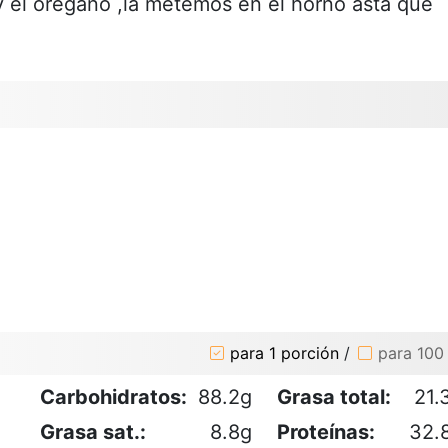
 el orégano ,la metemos en el horno asta que
para 1 porción
/
para 100
Carbohidratos:
88.2g
Grasa total:
21.
Grasa sat.:
8.8g
Proteínas:
32.