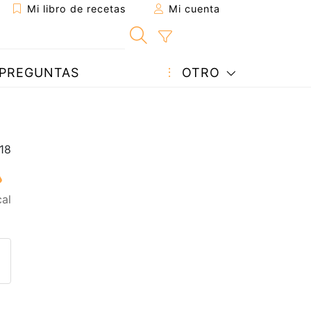
Mi libro de recetas
Mi cuenta
PREGUNTAS
OTRO
al
eta a un amigo
sta página
ntar al autor
ublicar la foto de esta receta