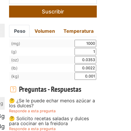
Suscribir
Peso
Volumen
Temperatura
(mg)
(g)
(oz)
(lb)
(kg)
Preguntas - Respuestas
🤔 ¿Se le puede echar menos azúcar a
 g
los dulces?
Responde a esta pregunta
3g
🤔 Solicito recetas saladas y dulces
para cocinar en la freidora
8g
Responde a esta pregunta