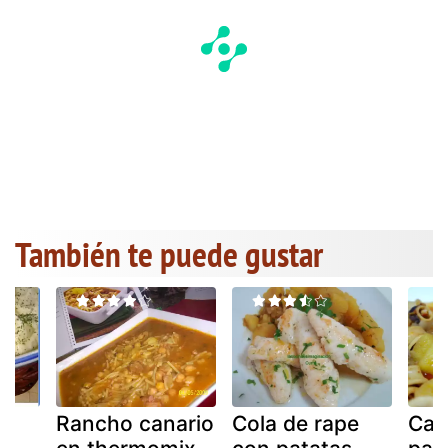
También te puede gustar
i
Rancho canario
Cola de rape
Cal