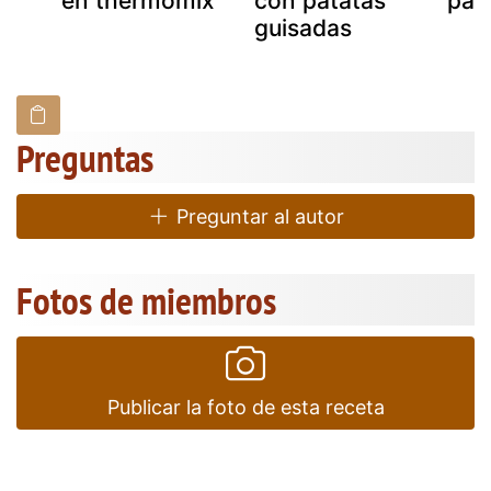
en thermomix
con patatas
pat
guisadas
Preguntas
Preguntar al autor
Fotos de miembros
Publicar la foto de esta receta