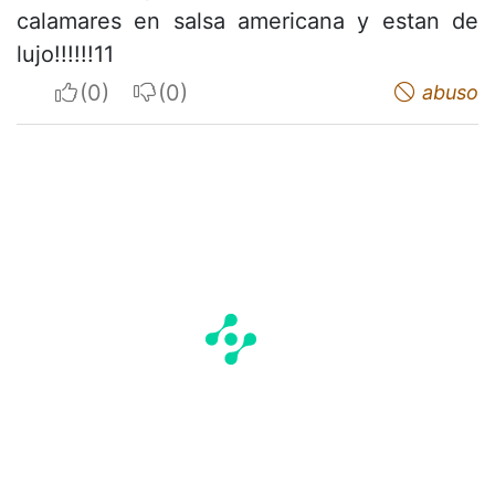
calamares en salsa americana y estan de
lujo!!!!!!11
I apreciate
I do not appreciate
abuso