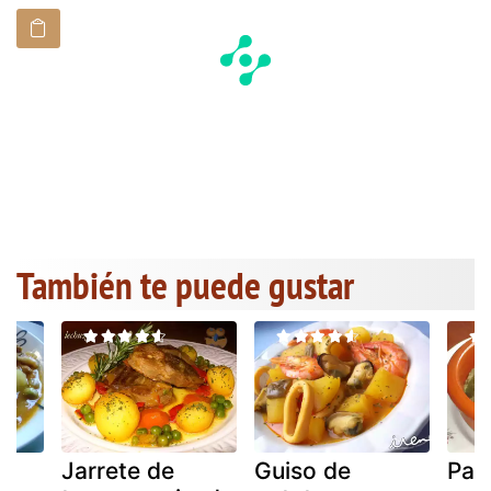
También te puede gustar
Jarrete de
Guiso de
Pat