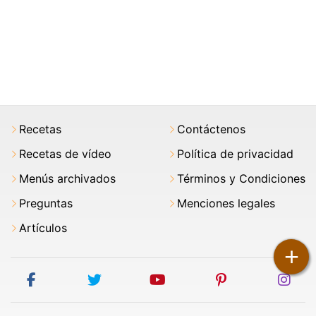
Recetas
Contáctenos
Recetas de vídeo
Política de privacidad
Menús archivados
Términos y Condiciones
Preguntas
Menciones legales
Artículos
+
facebook
twitter
youtube
pinterest
ins