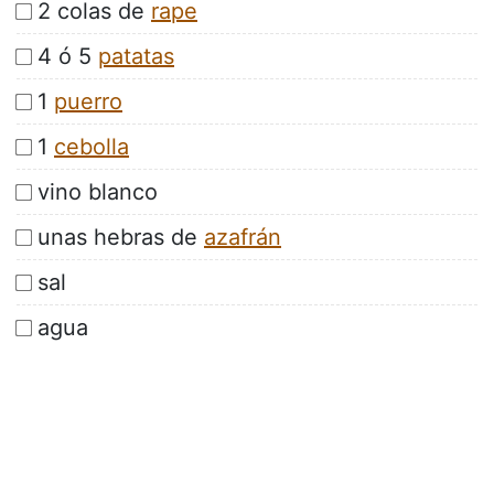
2 colas de
rape
4 ó 5
patatas
1
puerro
1
cebolla
vino blanco
unas hebras de
azafrán
sal
agua