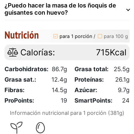
¿Puedo hacer la masa de los ñoquis de
guisantes con huevo?
Nutrición
para 1 porción
/
para 100 g
Calorías:
715Kcal
Carbohidratos:
86.7g
Grasa total:
25.5g
Grasa sat.:
12.4g
Proteínas:
26.1g
Fibras:
14.5g
Azúcar:
9.7g
ProPoints:
19
SmartPoints:
24
Información nutricional para 1 porción (381g)