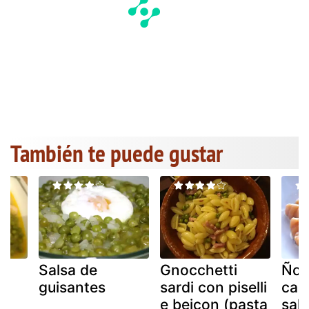
También te puede gustar
en
Salsa de
Gnocchetti
Ñoq
guisantes
sardi con piselli
cal
e beicon (pasta
sal