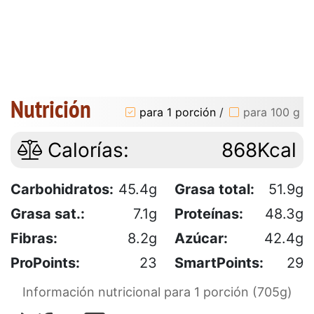
Nutrición
para 1 porción
/
para 100 g
Calorías:
868Kcal
Carbohidratos:
45.4g
Grasa total:
51.9g
Grasa sat.:
7.1g
Proteínas:
48.3g
Fibras:
8.2g
Azúcar:
42.4g
ProPoints:
23
SmartPoints:
29
Información nutricional para 1 porción (705g)