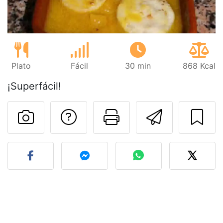
Plato
Fácil
30 min
868 Kcal
¡Superfácil!
Preguntar al autor
Imprimir esta
Enviar 
Publicar la foto de esta r