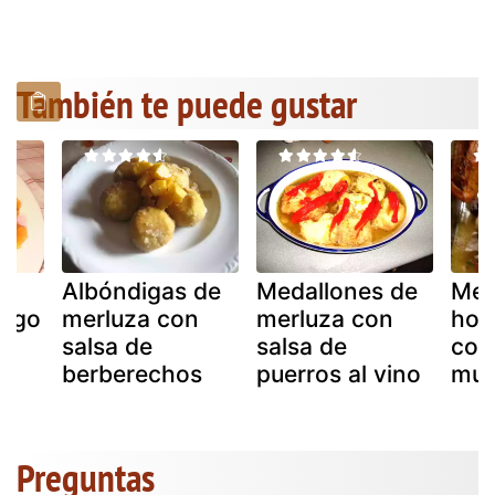
También te puede gustar
e
Albóndigas de
Medallones de
Mer
ango
merluza con
merluza con
hor
salsa de
salsa de
con
berberechos
puerros al vino
mus
Preguntas