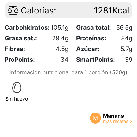
Calorías:
1281Kcal
Carbohidratos:
105.1g
Grasa total:
56.5g
Grasa sat.:
29.4g
Proteínas:
84g
Fibras:
4.5g
Azúcar:
5.7g
ProPoints:
34
SmartPoints:
39
Información nutricional para 1 porción (520g)
Sin huevo
Manans
M