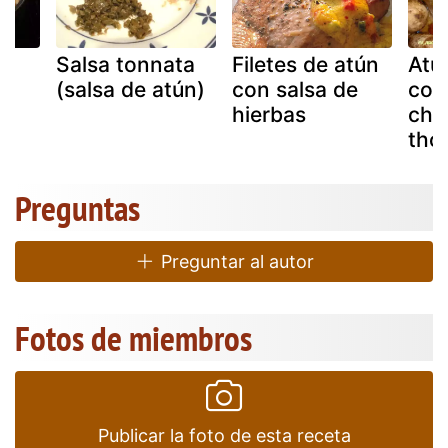
Salsa tonnata
Filetes de atún
Atu
e
(salsa de atún)
con salsa de
con
hierbas
cha
tho
Preguntas
Preguntar al autor
Fotos de miembros
Publicar la foto de esta receta