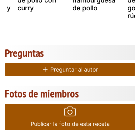
de pollo con
hamburguesa
de 
ja y
curry
de pollo
gor
a
rúc
Preguntas
Preguntar al autor
Fotos de miembros
Publicar la foto de esta receta