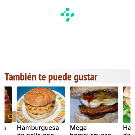
También te puede gustar
sa
Hamburguesa
Mega
Ham