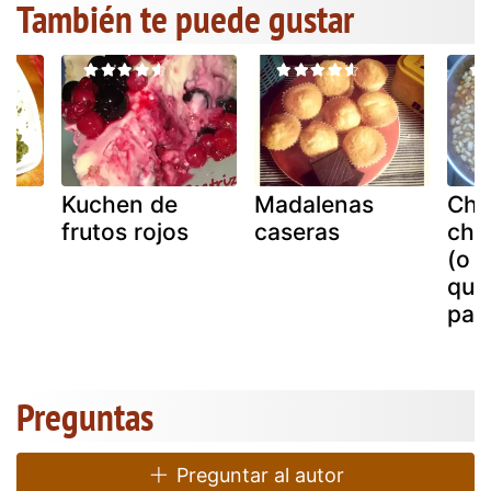
También te puede gustar
r
Kuchen de
Madalenas
Cho
frutos rojos
caseras
cho
(o 
quie
par
Preguntas
Preguntar al autor