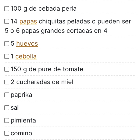
100 g de cebada perla
14
papas
chiquitas peladas o pueden ser
5 o 6 papas grandes cortadas en 4
5
huevos
1
cebolla
150 g de pure de tomate
2 cucharadas de miel
paprika
sal
pimienta
comino