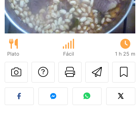
Plato
Fácil
1 h 25 m
Preguntar al autor
Imprimir esta
Enviar 
Publicar la foto de esta r