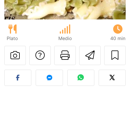
Plato
Medio
40 min
Preguntar al autor
Imprimir esta
Enviar 
Publicar la foto de esta r