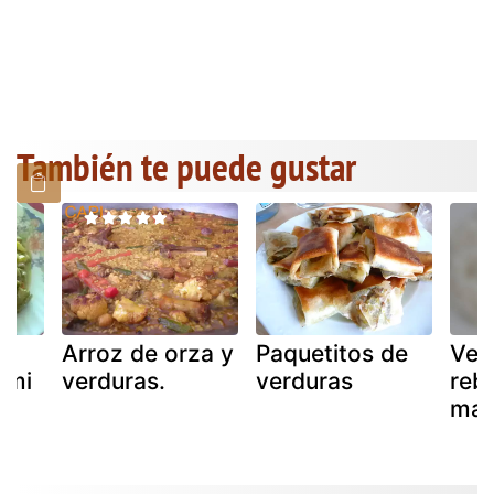
También te puede gustar
Arroz de orza y
Paquetitos de
Ver
 mi
verduras.
verduras
reb
mas