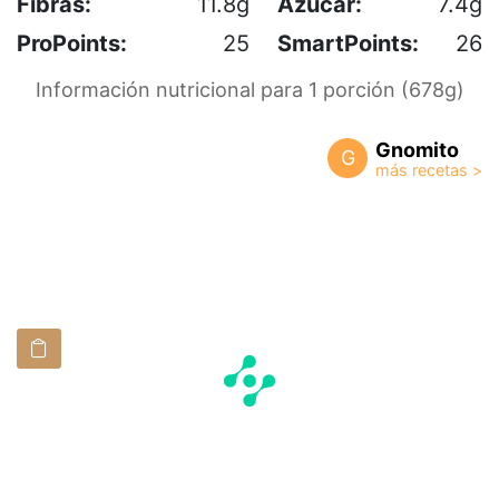
Fibras:
11.8g
Azúcar:
7.4g
ProPoints:
25
SmartPoints:
26
Información nutricional para 1 porción (678g)
Gnomito
G