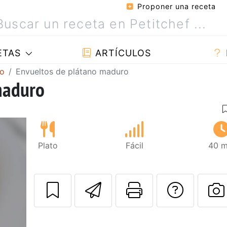
Proponer una receta
ETAS
ARTÍCULOS
no
Envueltos de plátano maduro
maduro
Plato
Fácil
40 m
Enviar esta rec
Imprimir e
Pregu
P