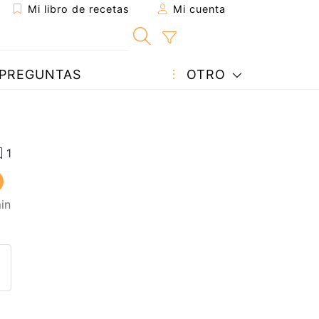
Mi libro de recetas
Mi cuenta
PREGUNTAS
OTRO
in
eta a un amigo
sta página
ntar al autor
ublicar la foto de esta receta