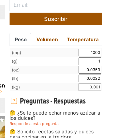
Suscribir
Peso
Volumen
Temperatura
(mg)
(g)
(oz)
(lb)
sn
(kg)
Preguntas - Respuestas
🤔 ¿Se le puede echar menos azúcar a
los dulces?
Responde a esta pregunta
🤔 Solicito recetas saladas y dulces
para cocinar en la freidora