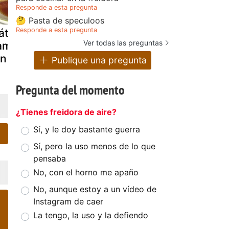
Responde a esta pregunta
🤔 Pasta de speculoos
Responde a esta pregunta
látanos
Postre de
Plátanos
Ver todas las preguntas
lambeados al
plátanos y
maduros
on
yogurt
caldenses
Publique una pregunta
Pregunta del momento
¿Tienes freidora de aire?
Sí, y le doy bastante guerra
Sí, pero la uso menos de lo que
pensaba
No, con el horno me apaño
No, aunque estoy a un vídeo de
Instagram de caer
La tengo, la uso y la defiendo