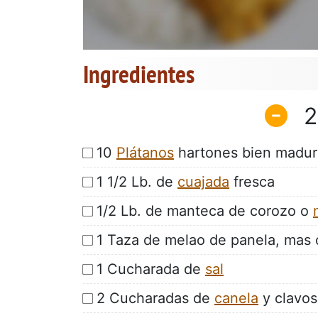
Ingredientes
2
10
Plátanos
hartones bien madur
1 1/2 Lb. de
cuajada
fresca
1/2 Lb. de manteca de corozo o
1 Taza de melao de panela, mas 
1 Cucharada de
sal
2 Cucharadas de
canela
y clavos