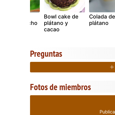
Chips de
Bowl cake de
Colada de
plátano macho
plátano y
plátano
(tostones)
cacao
Preguntas
Fotos de miembros
Publica