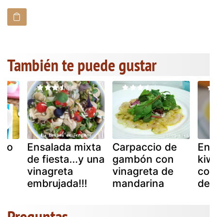
También te puede gustar
ubo
Ensalada mixta
Carpaccio de
Ens
n
de fiesta...y una
gambón con
kiw
vinagreta
vinagreta de
con
embrujada!!!
mandarina
de 
Preguntas