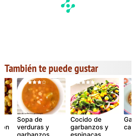
También te puede gustar
Sopa de
Cocido de
Gar
con
verduras y
garbanzos y
cal
garbanzos
espinacas