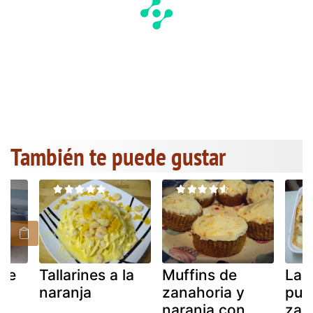
También te puede gustar
de
Tallarines a la
Muffins de
Las
naranja
zanahoria y
pue
x.
naranja con
zan