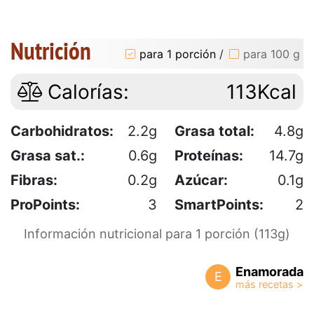
Nutrición
para 1 porción
/
para 100 g
Calorías:
113Kcal
Carbohidratos:
2.2g
Grasa total:
4.8g
Grasa sat.:
0.6g
Proteínas:
14.7g
Fibras:
0.2g
Azúcar:
0.1g
ProPoints:
3
SmartPoints:
2
Información nutricional para 1 porción (113g)
Enamorada
E