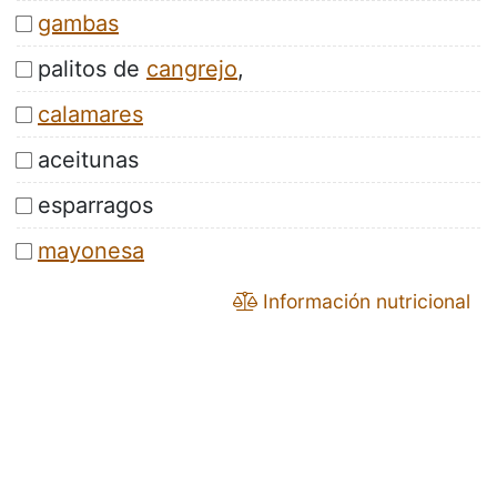
gambas
palitos de
cangrejo
,
calamares
aceitunas
esparragos
mayonesa
Información nutricional