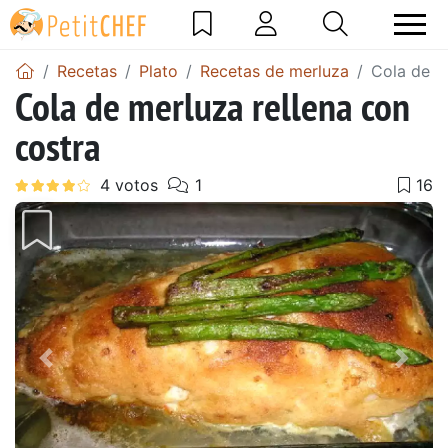
Recetas
Plato
Recetas de merluza
Cola de m
Cola de merluza rellena con
costra
Anterior
Sigu