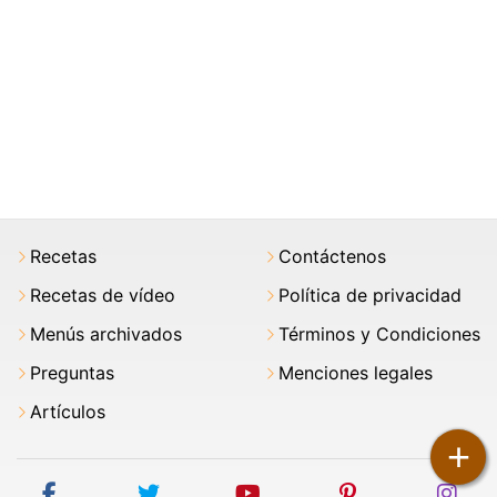
Recetas
Contáctenos
Recetas de vídeo
Política de privacidad
Menús archivados
Términos y Condiciones
Preguntas
Menciones legales
Artículos
+
facebook
twitter
youtube
pinterest
ins