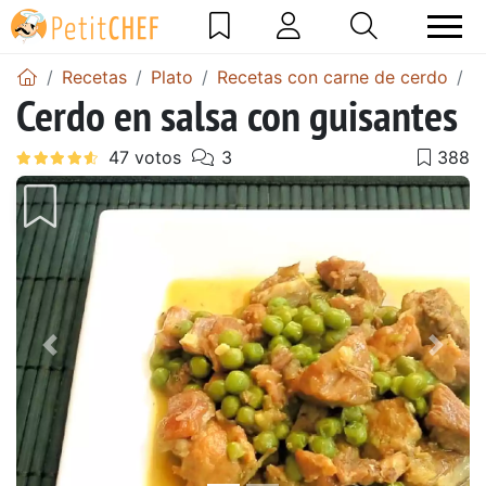
Recetas
Plato
Recetas con carne de cerdo
C
Cerdo en salsa con guisantes
Anterior
Sigu