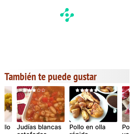
También te puede gustar
ollo
Judías blancas
Pollo en olla
Poll