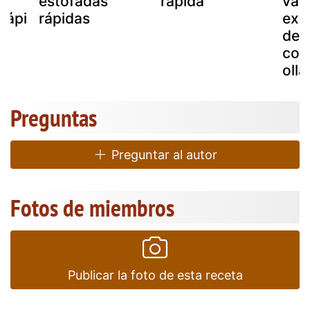
estofadas
rápida
vas
.rápi
rápidas
exp
o
de 
coo
olla
Preguntas
Preguntar al autor
Fotos de miembros
Publicar la foto de esta receta