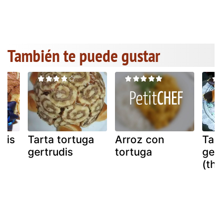
También te puede gustar
dis
Tarta tortuga
Arroz con
Tar
gertrudis
tortuga
ger
(th