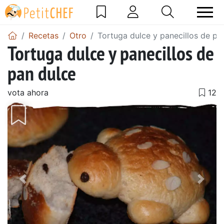
Recetas
Otro
Tortuga dulce y panecillos de pa
Tortuga dulce y panecillos de
pan dulce
vota ahora
Anterior
Sigu