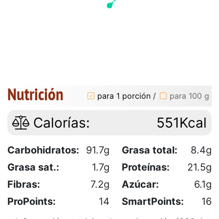
Nutrición
para 1 porción
/
para 100 g
Calorías:
551Kcal
Carbohidratos:
91.7g
Grasa total:
8.4g
Grasa sat.:
1.7g
Proteínas:
21.5g
Fibras:
7.2g
Azúcar:
6.1g
ProPoints:
14
SmartPoints:
16