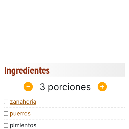
Ingredientes
3
zanahoria
puerros
pimientos