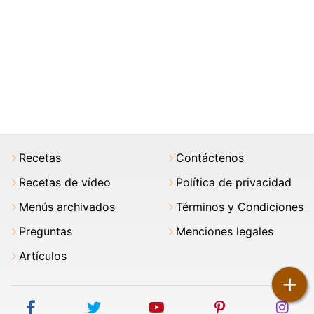
Recetas
Contáctenos
Recetas de vídeo
Política de privacidad
Menús archivados
Términos y Condiciones
Preguntas
Menciones legales
Artículos
+
facebook
twitter
youtube
pinterest
ins