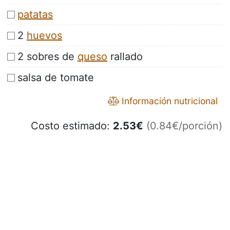
patatas
2
huevos
2 sobres de
queso
rallado
salsa de tomate
Información nutricional
Costo estimado:
2.53
€
(0.84€/porción)