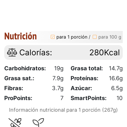
Nutrición
para 1 porción
/
para 100 g
Calorías:
280Kcal
Carbohidratos:
19g
Grasa total:
14.7g
Grasa sat.:
7.9g
Proteínas:
16.6g
Fibras:
3.7g
Azúcar:
6.5g
ProPoints:
7
SmartPoints:
10
Información nutricional para 1 porción (267g)