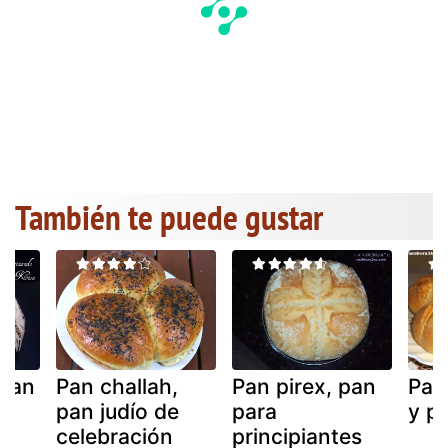
También te puede gustar
(pan
Pan challah,
Pan pirex, pan
Pan
pan judío de
para
y p
celebración
principiantes