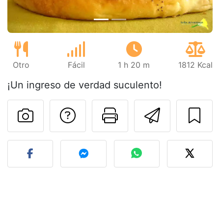
Otro
Fácil
1 h 20 m
1812 Kcal
¡Un ingreso de verdad suculento!
Preguntar al autor
Imprimir esta
Enviar 
Publicar la foto de esta r