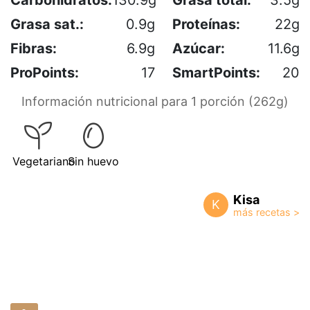
Grasa sat.:
0.9g
Proteínas:
22g
Fibras:
6.9g
Azúcar:
11.6g
ProPoints:
17
SmartPoints:
20
Información nutricional para 1 porción (262g)
Vegetariano
Sin huevo
Kisa
K