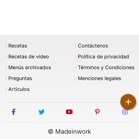
Recetas
Contáctenos
Recetas de vídeo
Política de privacidad
Menús archivados
Términos y Condiciones
Preguntas
Menciones legales
Artículos
+
facebook
twitter
youtube
pinterest
ins
© Madeinwork