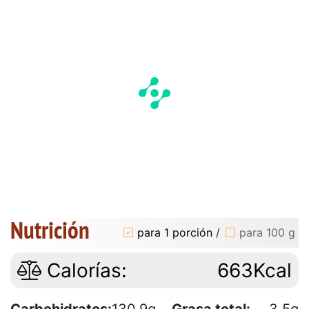
Nutrición
para 1 porción
/
para 100 g
Calorías:
663Kcal
Carbohidratos:
130.9g
Grasa total:
3.5g