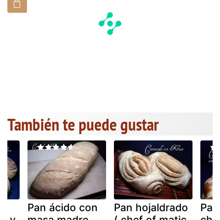
También te puede gustar
o
Pan ácido con
Pan hojaldrado
Pan
ic y
masa madre
( chef of matic
chal