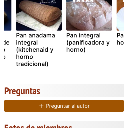
Pan anadama
Pan integral
Pan
o de
integral
(panificadora y
hor
 o
(kitchenaid y
horno)
no
horno
tradicional)
Preguntas
Preguntar al autor
Fotos de miembros