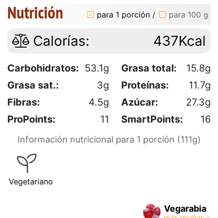
Nutrición
para 1 porción
/
para 100 g
Calorías:
437Kcal
Carbohidratos:
53.1g
Grasa total:
15.8g
Grasa sat.:
3g
Proteínas:
11.7g
Fibras:
4.5g
Azúcar:
27.3g
ProPoints:
11
SmartPoints:
16
Información nutricional para 1 porción (111g)
Vegetariano
Vegarabia