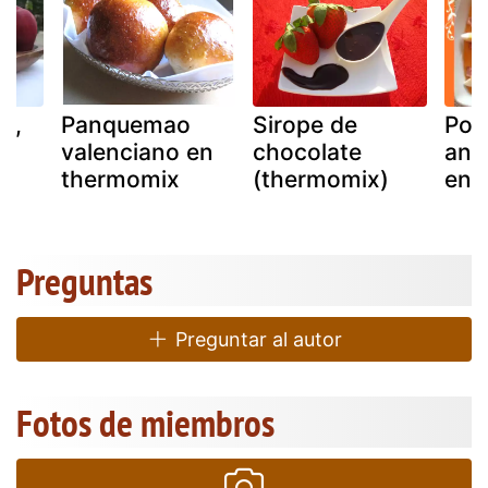
o,
Panquemao
Sirope de
Por
valenciano en
chocolate
ant
thermomix
(thermomix)
en 
Preguntas
Preguntar al autor
Fotos de miembros