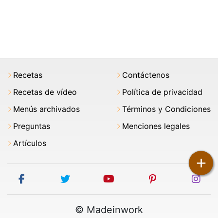
Recetas
Contáctenos
Recetas de vídeo
Política de privacidad
Menús archivados
Términos y Condiciones
Preguntas
Menciones legales
Artículos
+
facebook
twitter
youtube
pinterest
ins
© Madeinwork