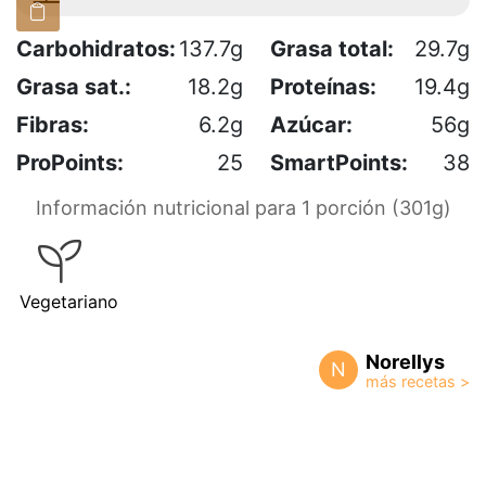
Carbohidratos:
137.7g
Grasa total:
29.7g
Grasa sat.:
18.2g
Proteínas:
19.4g
Fibras:
6.2g
Azúcar:
56g
ProPoints:
25
SmartPoints:
38
Información nutricional para 1 porción (301g)
Vegetariano
Norellys
N