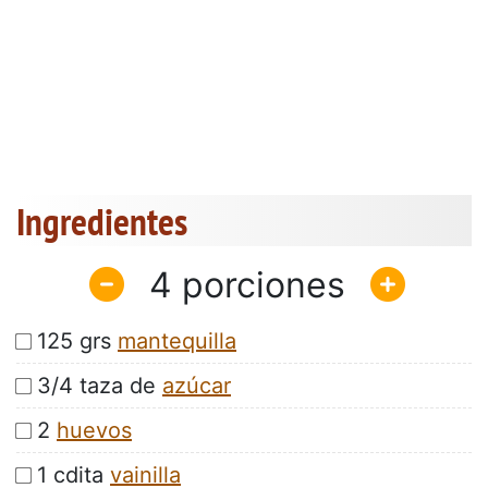
Ingredientes
4
125 grs
mantequilla
3/4 taza de
azúcar
2
huevos
1 cdita
vainilla