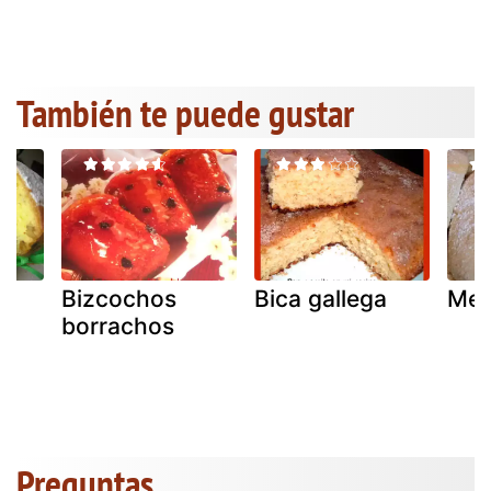
También te puede gustar
Bizcochos
Bica gallega
Mel
borrachos
Preguntas