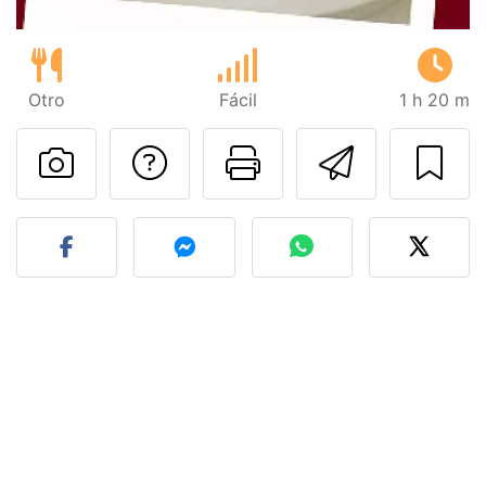
Otro
Fácil
1 h 20 m
Preguntar al autor
Imprimir esta
Enviar 
Publicar la foto de esta r